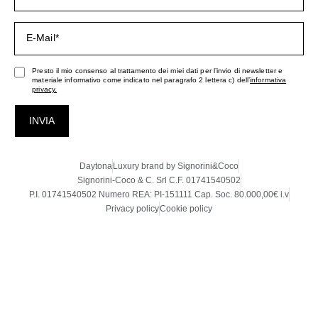
Presto il mio consenso al trattamento dei miei dati per l’invio di newsletter e
materiale informativo come indicato nel paragrafo 2 lettera c) dell’
informativa
privacy.
INVIA
Daytona
Luxury brand by Signorini&Coco
Signorini-Coco & C. Srl C.F. 01741540502
P.I. 01741540502 Numero REA: PI-151111 Cap. Soc. 80.000,00€ i.v
Privacy policy
Cookie policy