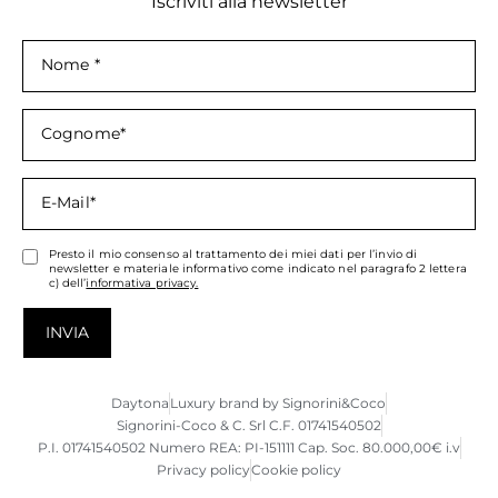
Iscriviti alla newsletter
Presto il mio consenso al trattamento dei miei dati per l’invio di
newsletter e materiale informativo come indicato nel paragrafo 2 lettera
c) dell’
informativa privacy.
INVIA
Daytona
Luxury brand by Signorini&Coco
Signorini-Coco & C. Srl C.F. 01741540502
P.I. 01741540502 Numero REA: PI-151111 Cap. Soc. 80.000,00€ i.v
Privacy policy
Cookie policy