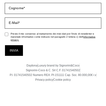
Presto il mio consenso al trattamento dei miei dati per l’invio di newsletter e
materiale informativo come indicato nel paragrafo 2 lettera c) dell’
informativa
privacy.
INVIA
Daytona
Luxury brand by Signorini&Coco
Signorini-Coco & C. Srl C.F. 01741540502
P.I. 01741540502 Numero REA: PI-151111 Cap. Soc. 80.000,00€ i.v
Privacy policy
Cookie policy