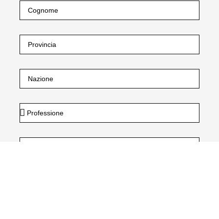
Dichiaro di aver preso visione dell’
informativa privacy.
e delle finalità in essa contenute di cui al paragrafo 2
lettera a) lettera b) e per le finalità connesse al
trattamento dei dati raccolti automaticamente.*