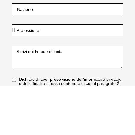
Dichiaro di aver preso visione dell’
informativa privacy.
e delle finalità in essa contenute di cui al paragrafo 2
lettera a) lettera b) e per le finalità connesse al
trattamento dei dati raccolti automaticamente.*
Presto il mio consenso al trattamento dei miei dati per
l’invio di newsletter e materiale informativo come
indicato nel paragrafo 2 lettera c) dell’
informativa
privacy