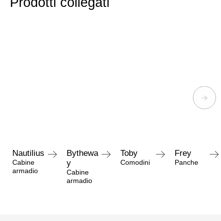
Prodotti collegati
Nautilius
Bythewa
Toby
Frey
Cabine
y
Comodini
Panche
armadio
Cabine
armadio