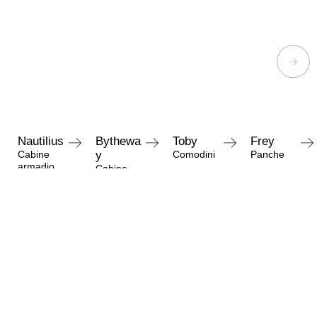
Nautilius
Bythewa
Toby
Frey
Cabine
y
Comodini
Panche
armadio
Cabine
armadio
Richiedi informazioni