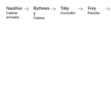
Nautilius
Bythewa
Toby
Frey
Cabine
y
Comodini
Panche
armadio
Cabine
armadio
Richiedi informazioni