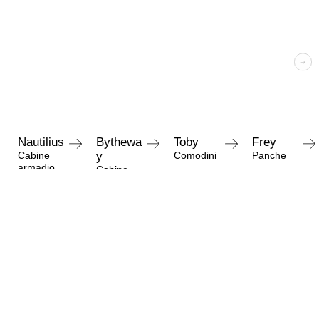
Nautilius
Bythewa
Toby
Frey
Cabine
y
Comodini
Panche
armadio
Cabine
armadio
Richiedi informazioni