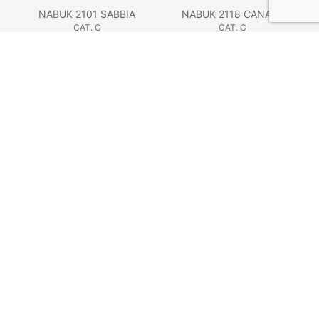
NABUK 2101 SABBIA
NABUK 2118 CANAPA
CAT. C
CAT. C
NABUK 10 ROSA ANTICO
NABUK 18 BLU
CAT. C
CAT. C
NABUK 22 OCRA
CAT. C