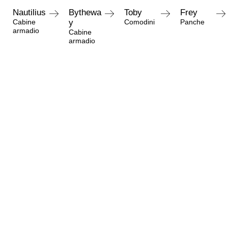
Nautilius
Bythewa
Toby
Frey
Cabine
y
Comodini
Panche
armadio
Cabine
armadio
Richiedi informazioni