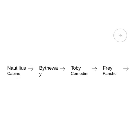
Nautilius
Bythewa
Toby
Frey
Cabine
y
Comodini
Panche
armadio
Cabine
armadio
Richiedi informazioni