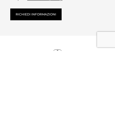
RICHIEDI INFORMAZIONI
Showroom
Via Lazio, 41
56035 Perignano (Pisa) IT
Richiedi appuntamento