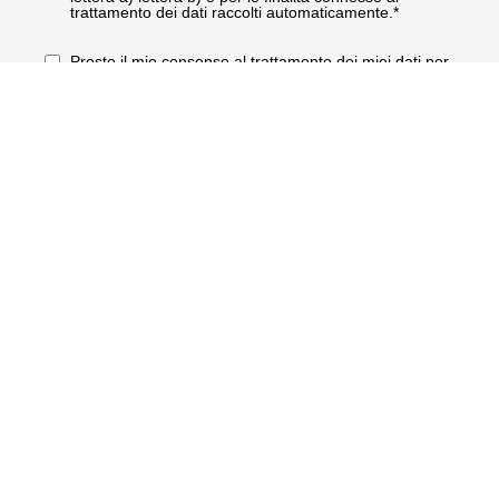
trattamento dei dati raccolti automaticamente.*
Presto il mio consenso al trattamento dei miei dati per
l’invio di newsletter e materiale informativo come
indicato nel paragrafo 2 lettera c) dell’
informativa
privacy
RICHIEDI INFORMAZIONI
Showroom
Via Lazio, 41
56035 Perignano (Pisa) IT