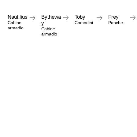
Nautilius
Bythewa
Toby
Frey
Cabine
y
Comodini
Panche
armadio
Cabine
armadio
Richiedi informazioni