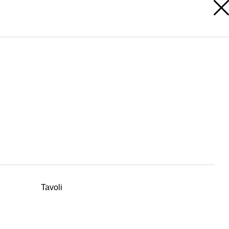
A
AREA RISERVATA
Tavoli