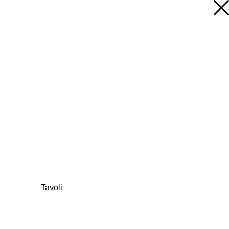
A
AREA RISERVATA
Tavoli