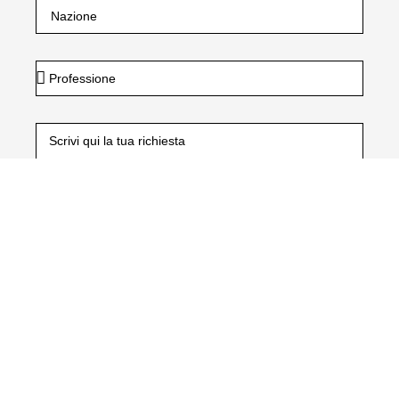
Dichiaro di aver preso visione dell’
informativa privacy.
e delle finalità in essa contenute di cui al paragrafo 2
lettera a) lettera b) e per le finalità connesse al
trattamento dei dati raccolti automaticamente.*
Presto il mio consenso al trattamento dei miei dati per
l’invio di newsletter e materiale informativo come
indicato nel paragrafo 2 lettera c) dell’
informativa
privacy
RICHIEDI INFORMAZIONI