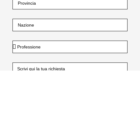
Dichiaro di aver preso visione dell’
informativa privacy.
e delle finalità in essa contenute di cui al paragrafo 2
lettera a) lettera b) e per le finalità connesse al
trattamento dei dati raccolti automaticamente.*
Presto il mio consenso al trattamento dei miei dati per
l’invio di newsletter e materiale informativo come
indicato nel paragrafo 2 lettera c) dell’
informativa
privacy