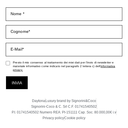
Presto il mio consenso al trattamento dei miei dati per l’invio di newsletter e
materiale informativo come indicato nel paragrafo 2 lettera c) dell’
informativa
privacy.
INVIA
Daytona
Luxury brand by Signorini&Coco
Signorini-Coco & C. Srl C.F. 01741540502
P.I. 01741540502 Numero REA: PI-151111 Cap. Soc. 80.000,00€ i.v
Privacy policy
Cookie policy