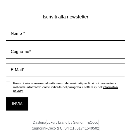
Iscriviti alla newsletter
Presto il mio consenso al trattamento dei miei dati per l’invio di newsletter e
materiale informativo come indicato nel paragrafo 2 lettera c) dell’
informativa
privacy.
INVIA
Daytona
Luxury brand by Signorini&Coco
Signorini-Coco & C. Srl C.F. 01741540502